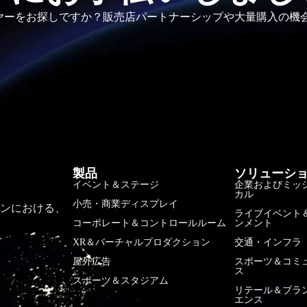
ヤーをお探しですか？販売店パートナーシップや大量購入の機
製品
ソリューシ
イベント＆ステージ
企業およびミッ
カル
小売・商業ディスプレイ
ョンにおける、
ライブイベント
コーポレート＆コントロールルーム
ンメント
XR＆バーチャルプロダクション
交通・インフラ
屋外広告
スポーツ＆コミ
ス
スポーツ＆スタジアム
リテール＆ブラ
エンス