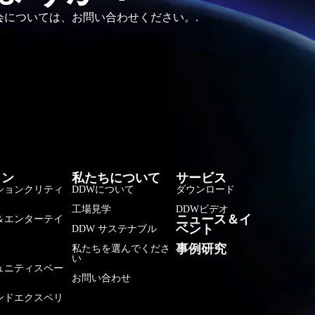
会については、お問い合わせください。.
فارسی
ョン
私たちについて
サービス
ションクリティ
DDWについて
ダウンロード
हिन्दी
工場見学
DDWビデオ
ニュース＆イ
＆エンターテイ
Bahasa Indonesia
ベント
DDW サステナブル
한국어
事例研究
私たちを選んでくださ
い
ュニティスペー
Tiếng Việt
お問い合わせ
Italiano
ンドエクスペリ