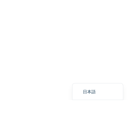
Tiếng Việt
Italiano
Português
Deutsch
Français
العربية
Русский
Español
English
日本語