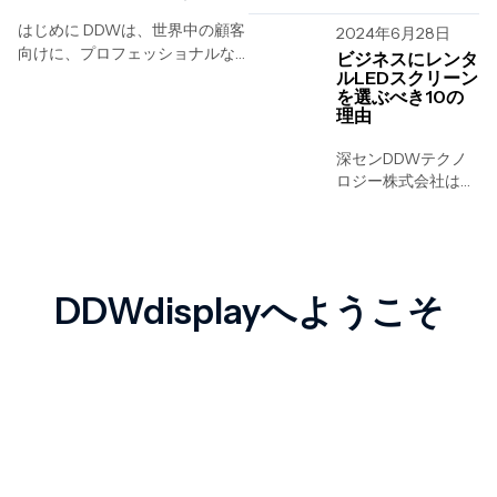
深センを拠点とする
はじめに DDWは、世界中の顧客
2024年6月28日
LEDディスプレイの
向けに、プロフェッショナルな
専門メーカー兼開発
ビジネスにレンタ
LEDディスプレイのキャリブレ
ルLEDスクリーン
企業です。ぜひ当社
を選ぶべき10の
ーションおよび色補正ソリュー
へ…….
理由
ションを提供しています。
NovaStar NOS-CC60やVX1000
深センDDWテクノ
Proといった最先端の機器を駆使
ロジー株式会社は、
し、...
深センを拠点とする
LEDディスプレイの
専門メーカーおよび
開発企業であり、
…….
DDWdisplayへようこそ