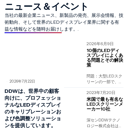
ニュース＆イベント
当社の最新企業ニュース、新製品の発売、展示会情報、技
術動向、そして世界のLEDディスプレイ業界に関する有
益な情報などを随時お届けします。.
2026年6月9日
10個のLEDディ
スプレイによくあ
る問題とその解決
策
問題：大型LEDスク
2026年7月22日
リーンの一部で、表
•
示に異常が見られま
DDWは、世界中の顧客
2023年7月20日
す。例えば、…….
向けに、プロフェッショ
米国で最も有名な
LEDスクリーンメ
ナルなLEDディスプレイ
ーカー10社
のキャリブレーションお
よび色調整ソリューショ
深センDDWテクノ
ンを提供しています。
ロジー株式会社は、