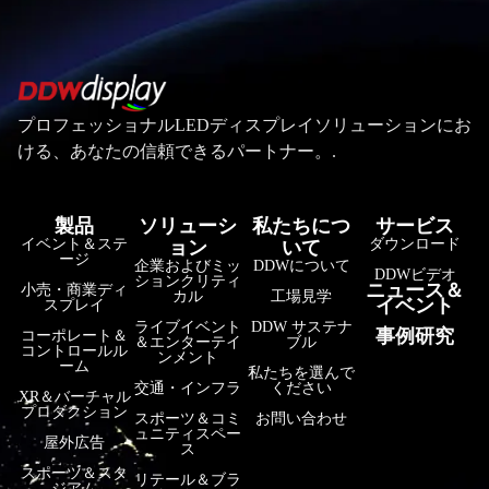
プロフェッショナルLEDディスプレイソリューションにお
ける、あなたの信頼できるパートナー。.
製品
ソリューシ
私たちにつ
サービス
イベント＆ステ
ダウンロード
ョン
いて
ージ
企業およびミッ
DDWについて
DDWビデオ
ションクリティ
ニュース＆
小売・商業ディ
カル
工場見学
イベント
スプレイ
ライブイベント
DDW サステナ
事例研究
コーポレート＆
＆エンターテイ
ブル
コントロールル
فارسی
ンメント
ーム
私たちを選んで
हिन्दी
交通・インフラ
ください
XR＆バーチャル
プロダクション
スポーツ＆コミ
お問い合わせ
Bahasa Indonesia
ュニティスペー
屋外広告
ス
한국어
スポーツ＆スタ
リテール＆ブラ
ジアム