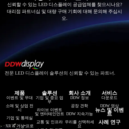
신뢰할 수 있는 LED 디스플레이 공급업체를 찾으시나요?
대리점 파트너십 및 대량 구매 기회에 대해 문의해 주십시
오.
전문 LED 디스플레이 솔루션의 신뢰할 수 있는 파트너.
제품
솔루션
회사 소개
서비스
فارسی
이벤트 및 무대
기업 및 중요 업
DDW 정보
다운로드
무
हिन्दी
소매 및 상업 전
공장 견학
DDW 영상
뉴스 및 이벤
시
라이브 이벤트
트
및 엔터테인먼트
DDW 지속가능
Bahasa Indonesia
기업 및 통제실
사례 연구
교통 및 인프라
우리를 선택하세
Tiếng Việt
XR & 가상 프로
요