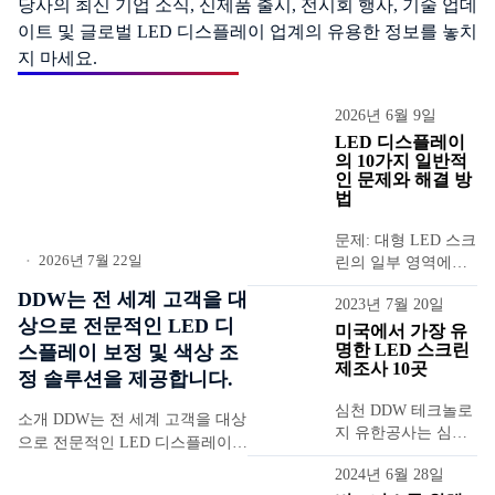
당사의 최신 기업 소식, 신제품 출시, 전시회 행사, 기술 업데
이트 및 글로벌 LED 디스플레이 업계의 유용한 정보를 놓치
지 마세요.
2026년 6월 9일
LED 디스플레이
의 10가지 일반적
인 문제와 해결 방
법
문제: 대형 LED 스크
2026년 7월 22일
린의 일부 영역에서
•
보드 표시가 비정상
DDW는 전 세계 고객을 대
2023년 7월 20일
적으로 나타나는데,
상으로 전문적인 LED 디
예를 들어,...
미국에서 가장 유
명한 LED 스크린
스플레이 보정 및 색상 조
제조사 10곳
정 솔루션을 제공합니다.
심천 DDW 테크놀로
소개 DDW는 전 세계 고객을 대상
지 유한공사는 심천
으로 전문적인 LED 디스플레이
에 위치한 LED 디스
보정 및 색상 보정 솔루션을 제공
2024년 6월 28일
플레이 스크린 전문
합니다. NovaStar NOS-CC60 및