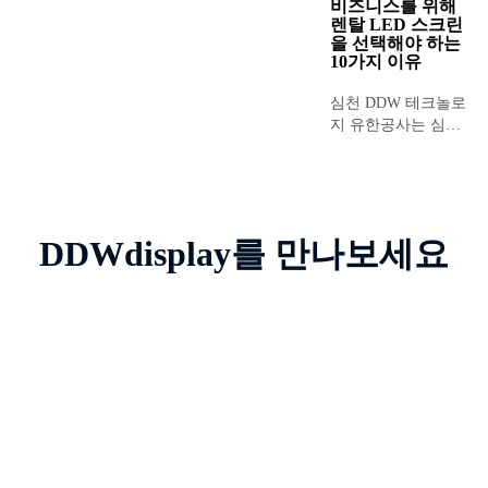
제조 및 개발 기업입
비즈니스를 위해
VX1000 Pro와 같은 첨단 장비를
렌탈 LED 스크린
니다. 방문해 주셔서
활용하여...
을 선택해야 하는
감사합니다...
10가지 이유
심천 DDW 테크놀로
지 유한공사는 심천
에 위치한 LED 디스
플레이 스크린 전문
제조 및 개발 기업으
로, ...
DDWdisplay를 만나보세요