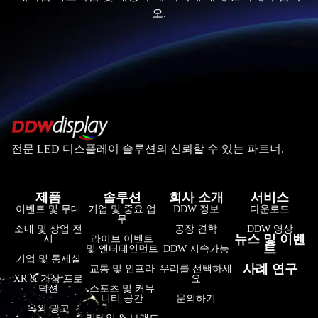
오.
전문 LED 디스플레이 솔루션의 신뢰할 수 있는 파트너.
제품
솔루션
회사 소개
서비스
이벤트 및 무대
기업 및 중요 업
DDW 정보
다운로드
무
소매 및 상업 전
공장 견학
DDW 영상
뉴스 및 이벤
시
라이브 이벤트
트
및 엔터테인먼트
DDW 지속가능
기업 및 통제실
사례 연구
교통 및 인프라
우리를 선택하세
XR & 가상 프로
요
덕션
스포츠 및 커뮤
니티 공간
문의하기
옥외 광고