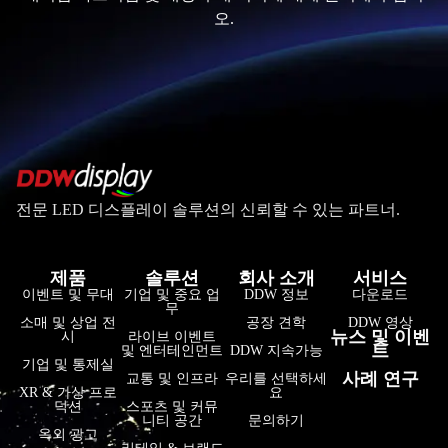
오.
전문 LED 디스플레이 솔루션의 신뢰할 수 있는 파트너.
제품
솔루션
회사 소개
서비스
فارسی
이벤트 및 무대
기업 및 중요 업
DDW 정보
다운로드
무
हिन्दी
소매 및 상업 전
공장 견학
DDW 영상
뉴스 및 이벤
시
라이브 이벤트
트
및 엔터테인먼트
DDW 지속가능
Bahasa Indonesia
기업 및 통제실
사례 연구
교통 및 인프라
우리를 선택하세
Tiếng Việt
XR & 가상 프로
요
덕션
스포츠 및 커뮤
니티 공간
문의하기
Italiano
옥외 광고