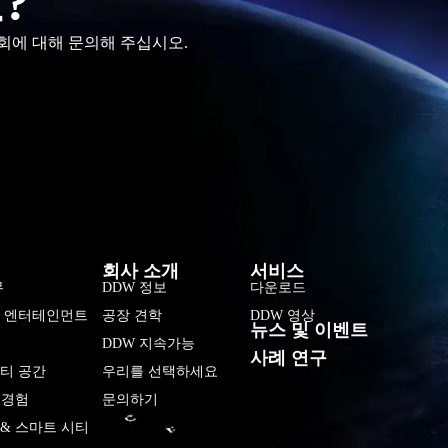
?
회에 대해 문의해 주십시오.
فارسی
हिन्दी
Bahasa Indonesia
회사 소개
서비스
Tiếng Việt
무
DDW 정보
다운로드
및 엔터테인먼트
공장 견학
DDW 영상
Italiano
뉴스 및 이벤트
DDW 지속가능
Português
사례 연구
티 공간
우리를 선택하세요
Deutsch
 경험
문의하기
Français
& 스마트 시티