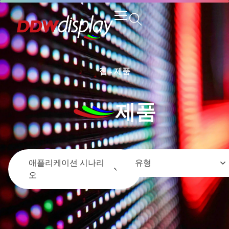
집
-
제품
제품
애플리케이션 시나리
유형
오