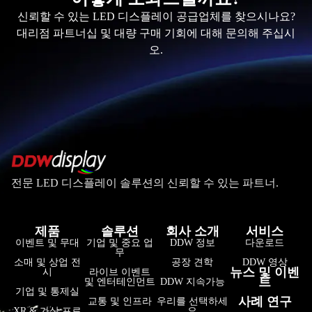
신뢰할 수 있는 LED 디스플레이 공급업체를 찾으시나요?
대리점 파트너십 및 대량 구매 기회에 대해 문의해 주십시
오.
전문 LED 디스플레이 솔루션의 신뢰할 수 있는 파트너.
제품
솔루션
회사 소개
서비스
فارسی
이벤트 및 무대
기업 및 중요 업
DDW 정보
다운로드
무
हिन्दी
소매 및 상업 전
공장 견학
DDW 영상
뉴스 및 이벤
시
라이브 이벤트
트
및 엔터테인먼트
DDW 지속가능
Bahasa Indonesia
기업 및 통제실
사례 연구
교통 및 인프라
우리를 선택하세
Tiếng Việt
XR & 가상 프로
요