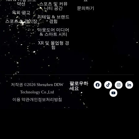
덕션
스포츠 및 커뮤
니티 공간
문의하기
옥외 광고
리테일 & 브랜드
스포츠 & 경기장
경험
아웃도어 미디어
& 스마트 시티
XR 및 몰입형 경
험
팔로우하
저작권 ©2026 Shenzhen DDW
세요
Technology Co.,Ltd
이용 약관
개인정보처리방침