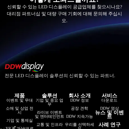
신뢰할 수 있는 LED 디스플레이 공급업체를 찾으시나요?
대리점 파트너십 및 대량 구매 기회에 대해 문의해 주십시
오.
전문 LED 디스플레이 솔루션의 신뢰할 수 있는 파트너.
제품
솔루션
회사 소개
서비스
이벤트 및 무대
기업 및 중요 업
DDW 정보
다운로드
무
소매 및 상업 전
공장 견학
DDW 영상
뉴스 및 이벤
시
라이브 이벤트
트
및 엔터테인먼트
DDW 지속가능
기업 및 통제실
사례 연구
교통 및 인프라
우리를 선택하세
XR & 가상 프로
요