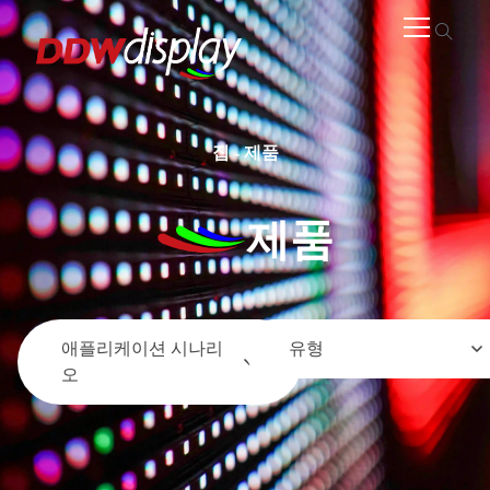
집
-
제품
제품
애플리케이션 시나리
유형
오