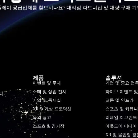
스플레이 공급업체를 찾으시나요? 대리점 파트너십 및 대량 구매 기
제품
솔루션
이벤트 및 무대
기업 및 중요 업
소매 및 상업 전시
라이브 이벤트 
너.
기업 및 통제실
교통 및 인프라
XR & 가상 프로덕션
스포츠 및 커뮤니
옥외 광고
리테일 & 브랜드
스포츠 & 경기장
아웃도어 미디어 
XR 및 몰입형 경