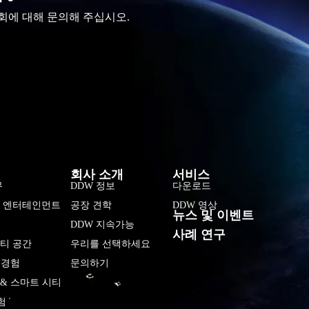
회에 대해 문의해 주십시오.
فارسی
हिन्दी
Bahasa Indonesia
회사 소개
서비스
Tiếng Việt
무
DDW 정보
다운로드
및 엔터테인먼트
공장 견학
DDW 영상
Italiano
뉴스 및 이벤트
DDW 지속가능
Português
사례 연구
티 공간
우리를 선택하세요
Deutsch
 경험
문의하기
Français
& 스마트 시티
العربية
험