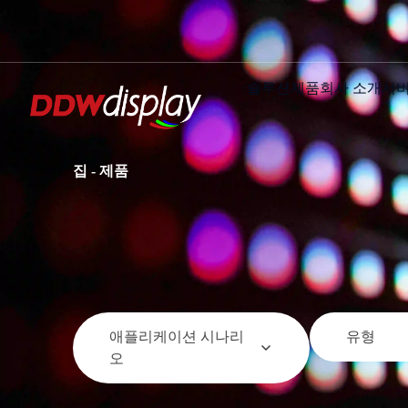
솔루션
제품
회사 소개
서
집
-
제품
애플리케이션 시나리
유형
오