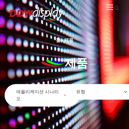
집
-
제품
제품
애플리케이션 시나리
유형
오