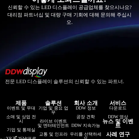
신뢰할 수 있는 LED 디스플레이 공급업체를 찾으시나요?
대리점 파트너십 및 대량 구매 기회에 대해 문의해 주십시
오.
전문 LED 디스플레이 솔루션의 신뢰할 수 있는 파트너.
제품
솔루션
회사 소개
서비스
이벤트 및 무대
기업 및 중요 업
DDW 정보
다운로드
무
소매 및 상업 전
공장 견학
DDW 영상
뉴스 및 이벤
시
라이브 이벤트
트
및 엔터테인먼트
DDW 지속가능
기업 및 통제실
사례 연구
교통 및 인프라
우리를 선택하세
XR & 가상 프로
요