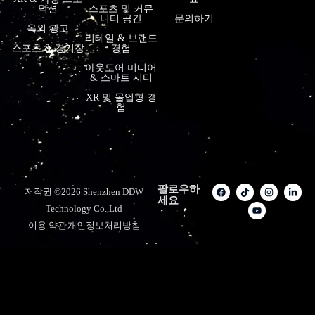
덕션
스포츠 및 커뮤
니티 공간
문의하기
옥외 광고
리테일 & 브랜드
스포츠 & 경기장
경험
아웃도어 미디어
& 스마트 시티
XR 및 몰입형 경
험
팔로우하
저작권 ©2026 Shenzhen DDW
세요
Technology Co.,Ltd
이용 약관
개인정보처리방침