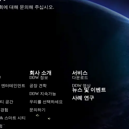
회에 대해 문의해 주십시오.
فارسی
हिन्दी
Bahasa Indonesia
회사 소개
서비스
Tiếng Việt
무
DDW 정보
다운로드
및 엔터테인먼트
공장 견학
DDW 영상
Italiano
뉴스 및 이벤트
DDW 지속가능
Português
사례 연구
티 공간
우리를 선택하세요
Deutsch
 경험
문의하기
Français
& 스마트 시티
العربية
험