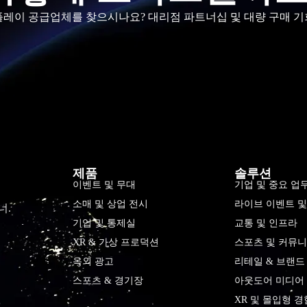
스플레이 공급업체를 찾으시나요? 대리점 파트너십 및 대량 구매 기
제품
솔루션
이벤트 및 무대
기업 및 중요 업
소매 및 상업 전시
라이브 이벤트 
너.
기업 및 통제실
교통 및 인프라
XR & 가상 프로덕션
스포츠 및 커뮤니
옥외 광고
리테일 & 브랜드
스포츠 & 경기장
아웃도어 미디어 
XR 및 몰입형 경