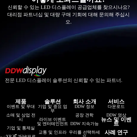
신뢰할 수 있는 LED 디스플레이 공급업체를 찾으시나요?
대리점 파트너십 및 대량 구매 기회에 대해 문의해 주십시
오.
전문 LED 디스플레이 솔루션의 신뢰할 수 있는 파트너.
제품
솔루션
회사 소개
서비스
فارسی
이벤트 및 무대
기업 및 중요 업
DDW 정보
다운로드
무
हिन्दी
소매 및 상업 전
공장 견학
DDW 영상
뉴스 및 이벤
시
라이브 이벤트
트
및 엔터테인먼트
DDW 지속가능
Bahasa Indonesia
기업 및 통제실
사례 연구
교통 및 인프라
우리를 선택하세
Tiếng Việt
XR & 가상 프로
요