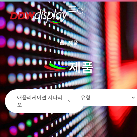
집
-
제품
제품
애플리케이션 시나리
유형
오