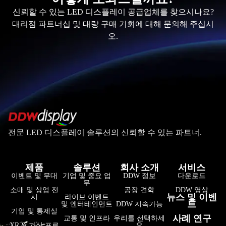
신뢰할 수 있는 LED 디스플레이 공급업체를 찾으시나요?
대리점 파트너십 및 대량 구매 기회에 대해 문의해 주십시
오.
전문 LED 디스플레이 솔루션의 신뢰할 수 있는 파트너.
제품
솔루션
회사 소개
서비스
فارسی
이벤트 및 무대
기업 및 중요 업
DDW 정보
다운로드
무
हिन्दी
소매 및 상업 전
공장 견학
DDW 영상
뉴스 및 이벤
시
라이브 이벤트
트
및 엔터테인먼트
DDW 지속가능
Bahasa Indonesia
기업 및 통제실
사례 연구
교통 및 인프라
우리를 선택하세
Tiếng Việt
XR & 가상 프로
요