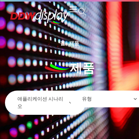
집
-
제품
제품
애플리케이션 시나리
유형
오