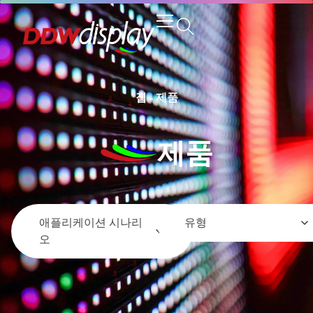
집
-
제품
제품
애플리케이션 시나리
유형
오