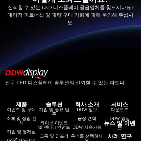
신뢰할 수 있는 LED 디스플레이 공급업체를 찾으시나요?
대리점 파트너십 및 대량 구매 기회에 대해 문의해 주십시
오.
전문 LED 디스플레이 솔루션의 신뢰할 수 있는 파트너.
제품
솔루션
회사 소개
서비스
فارسی
이벤트 및 무대
기업 및 중요 업
DDW 정보
다운로드
무
हिन्दी
소매 및 상업 전
공장 견학
DDW 영상
뉴스 및 이벤
시
라이브 이벤트
트
및 엔터테인먼트
DDW 지속가능
Bahasa Indonesia
기업 및 통제실
사례 연구
교통 및 인프라
우리를 선택하세
Tiếng Việt
XR & 가상 프로
요