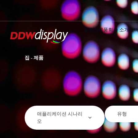
솔루션
제품
회사 소개
서
집
-
제품
애플리케이션 시나리
유형
오