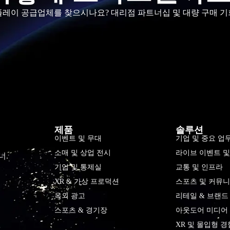
스플레이 공급업체를 찾으시나요? 대리점 파트너십 및 대량 구매 기
제품
솔루션
이벤트 및 무대
기업 및 중요 업
소매 및 상업 전시
라이브 이벤트 
너.
기업 및 통제실
교통 및 인프라
XR & 가상 프로덕션
스포츠 및 커뮤니
옥외 광고
리테일 & 브랜드
스포츠 & 경기장
아웃도어 미디어 
XR 및 몰입형 경