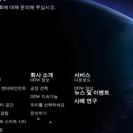
회에 대해 문의해 주십시오.
فارسی
हिन्दी
Bahasa Indonesia
회사 소개
서비스
Tiếng Việt
무
DDW 정보
다운로드
및 엔터테인먼트
공장 견학
DDW 영상
Italiano
뉴스 및 이벤트
DDW 지속가능
Português
사례 연구
티 공간
우리를 선택하세요
Deutsch
 경험
문의하기
Français
& 스마트 시티
العربية
험