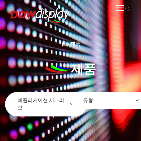
집
-
제품
제품
애플리케이션 시나리
유형
오