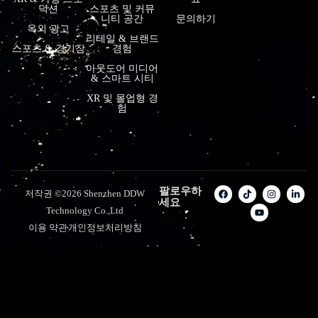
덕션
스포츠 및 커뮤
니티 공간
문의하기
옥외 광고
리테일 & 브랜드
스포츠 & 경기장
경험
아웃도어 미디어
& 스마트 시티
XR 및 몰입형 경
험
팔로우하
저작권 ©2026 Shenzhen DDW
세요
Technology Co.,Ltd
이용 약관
개인정보처리방침