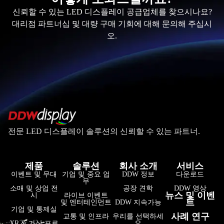
신뢰할 수 있는 LED 디스플레이 공급업체를 찾으시나요?
대리점 파트너십 및 대량 구매 기회에 대해 문의해 주십시
오.
전문 LED 디스플레이 솔루션의 신뢰할 수 있는 파트너.
제품
솔루션
회사 소개
서비스
이벤트 및 무대
기업 및 중요 업
DDW 정보
다운로드
무
소매 및 상업 전
공장 견학
DDW 영상
뉴스 및 이벤
시
라이브 이벤트
트
및 엔터테인먼트
DDW 지속가능
기업 및 통제실
사례 연구
교통 및 인프라
우리를 선택하세
XR & 가상 프로
요