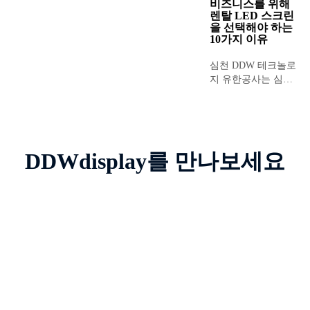
제조 및 개발 기업입
비즈니스를 위해
VX1000 Pro와 같은 첨단 장비를
렌탈 LED 스크린
니다. 방문해 주셔서
활용하여...
을 선택해야 하는
감사합니다...
10가지 이유
심천 DDW 테크놀로
지 유한공사는 심천
에 위치한 LED 디스
플레이 스크린 전문
제조 및 개발 기업으
로, ...
DDWdisplay를 만나보세요