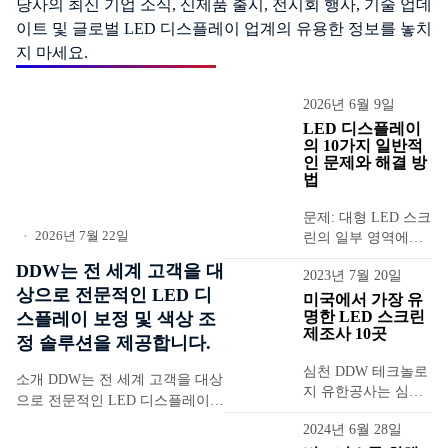
당사의 최신 기업 소식, 신제품 출시, 전시회 행사, 기술 업데
이트 및 글로벌 LED 디스플레이 업계의 유용한 정보를 놓치
지 마세요.
2026년 6월 9일
LED 디스플레이
의 10가지 일반적
인 문제와 해결 방
법
문제: 대형 LED 스크
2026년 7월 22일
린의 일부 영역에서
•
보드 표시가 비정상
DDW는 전 세계 고객을 대
2023년 7월 20일
적으로 나타나는데,
상으로 전문적인 LED 디
예를 들어,...
미국에서 가장 유
명한 LED 스크린
스플레이 보정 및 색상 조
제조사 10곳
정 솔루션을 제공합니다.
심천 DDW 테크놀로
소개 DDW는 전 세계 고객을 대상
지 유한공사는 심천
으로 전문적인 LED 디스플레이
에 위치한 LED 디스
보정 및 색상 보정 솔루션을 제공
2024년 6월 28일
플레이 스크린 전문
합니다. NovaStar NOS-CC60 및