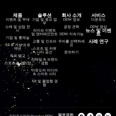
제품
솔루션
회사 소개
서비스
이벤트 및 무대
기업 및 중요 업
DDW 정보
다운로드
무
소매 및 상업 전
공장 견학
DDW 영상
뉴스 및 이벤
시
라이브 이벤트
트
및 엔터테인먼트
DDW 지속가능
기업 및 통제실
사례 연구
교통 및 인프라
우리를 선택하세
XR & 가상 프로
요
덕션
스포츠 및 커뮤
니티 공간
문의하기
옥외 광고
리테일 & 브랜드
스포츠 & 경기장
경험
아웃도어 미디어
& 스마트 시티
XR 및 몰입형 경
험
팔로우하
저작권 ©2026 Shenzhen DDW