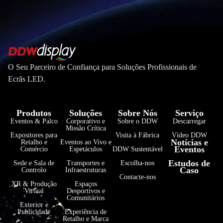
O Seu Parceiro de Confiança para Soluções Profissionais de
Ecrãs LED.
Produtos
Soluções
Sobre Nós
Serviço
Eventos & Palco
Corporativo e
Sobre o DDW
Descarregar
Missão Crítica
Expositores para
Visita à Fábrica
Vídeo DDW
Notícias e
Retalho e
Eventos ao Vivo e
Eventos
Comércio
Espetáculos
DDW Sustentável
فارسی
Estudos de
Sede e Sala de
Transportes e
Escolha-nos
Caso
Controlo
Infraestruturas
हिन्दी
Contacte-nos
XR & Produção
Espaços
Virtual
Desportivos e
Bahasa Indonesia
Comunitários
Exterior e
한국어
Publicidade
Experiência de
Retalho e Marca