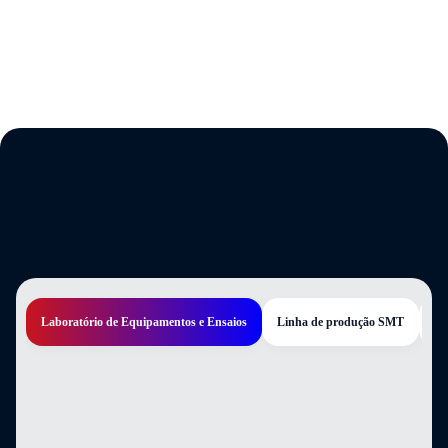
Laboratório de Equipamentos e Ensaios
Linha de produção SMT
Wo