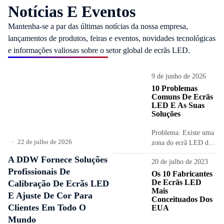
Notícias E Eventos
Mantenha-se a par das últimas notícias da nossa empresa,
lançamentos de produtos, feiras e eventos, novidades tecnológicas
e informações valiosas sobre o setor global de ecrãs LED.
9 de junho de 2026
10 Problemas
Comuns De Ecrãs
LED E As Suas
Soluções
Problema: Existe uma
22 de julho de 2026
zona do ecrã LED de
•
grandes dimensões em
A DDW Fornece Soluções
20 de julho de 2023
que a imagem
Profissionais De
apresentada é
Os 10 Fabricantes
De Ecrãs LED
Calibração De Ecrãs LED
anómala, por
Mais
exemplo,...
E Ajuste De Cor Para
Conceituados Dos
Clientes Em Todo O
EUA
Mundo