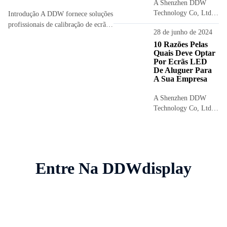
A Shenzhen DDW
Technology Co, Ltd é
Introdução A DDW fornece soluções
um fabricante e
profissionais de calibração de ecrãs
28 de junho de 2024
desenvolvedor
LED e correção de cor para clientes
profissional de ecrãs
10 Razões Pelas
em todo o mundo. Com
Quais Deve Optar
LED em Shenzhen.
equipamentos avançados, como o
Por Ecrãs LED
Seja bem-vindo a...
NovaStar NOS-CC60 e o VX1000
De Aluguer Para
Pro, combinados...
A Sua Empresa
A Shenzhen DDW
Technology Co, Ltd é
um fabricante e
desenvolvedor
profissional de ecrãs
LED em Shenzhen, ...
Entre Na DDWdisplay