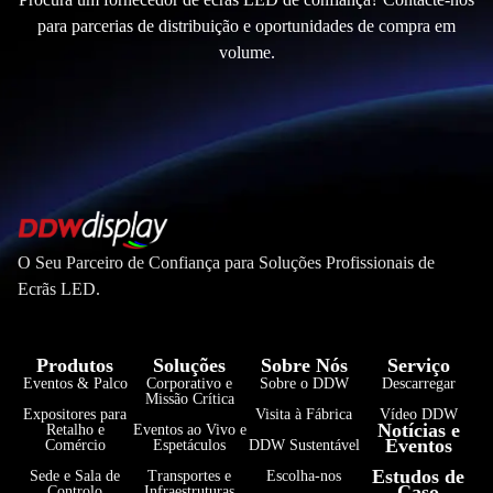
para parcerias de distribuição e oportunidades de compra em
volume.
O Seu Parceiro de Confiança para Soluções Profissionais de
Ecrãs LED.
Produtos
Soluções
Sobre Nós
Serviço
Eventos & Palco
Corporativo e
Sobre o DDW
Descarregar
Missão Crítica
Expositores para
Visita à Fábrica
Vídeo DDW
Notícias e
Retalho e
Eventos ao Vivo e
Eventos
Comércio
Espetáculos
DDW Sustentável
Estudos de
Sede e Sala de
Transportes e
Escolha-nos
Caso
Controlo
Infraestruturas