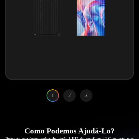
1
2
3
Como Podemos Ajudá-Lo?
Procura um fornecedor de ecrãs LED de confiança? Contacte-nos