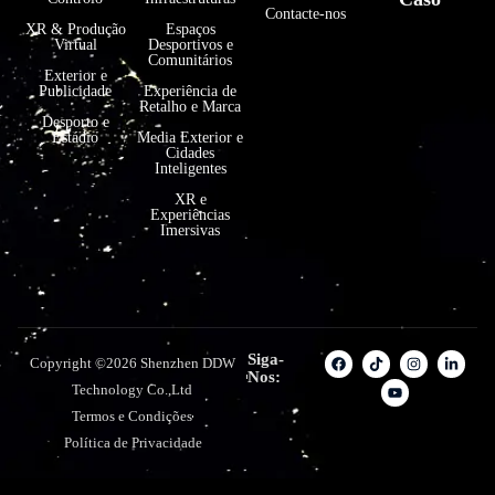
Contacte-nos
XR & Produção
Espaços
Virtual
Desportivos e
Comunitários
Exterior e
Publicidade
Experiência de
Retalho e Marca
Desporto e
Estádio
Media Exterior e
Cidades
Inteligentes
XR e
Experiências
Imersivas
Siga-
Copyright ©2026 Shenzhen DDW
Nos:
Technology Co.,Ltd
Termos e Condições
Política de Privacidade