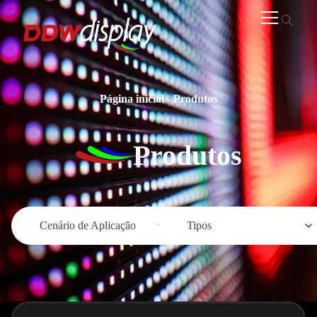
Página inicial
-
Produtos
Produtos
Cenário de Aplicação
Tipos