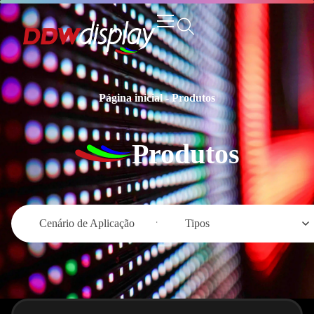
Página inicial
-
Produtos
Produtos
Cenário de Aplicação
Tipos