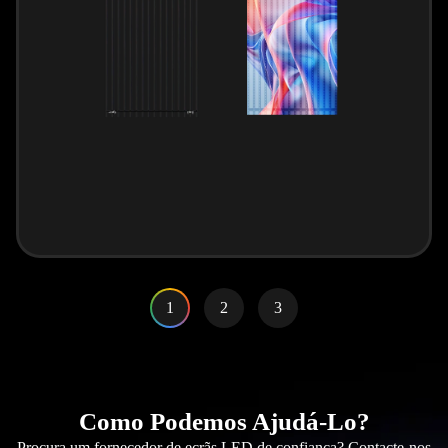
1
2
3
Como Podemos Ajudá-Lo?
Procura um fornecedor de ecrãs LED de confiança? Contacte-nos