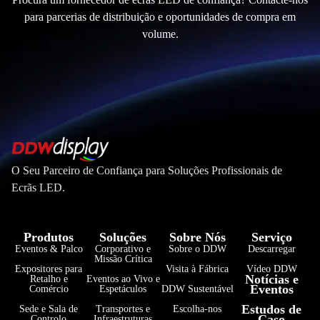
para parcerias de distribuição e oportunidades de compra em
volume.
O Seu Parceiro de Confiança para Soluções Profissionais de
Ecrãs LED.
Produtos
Soluções
Sobre Nós
Serviço
Eventos & Palco
Corporativo e
Sobre o DDW
Descarregar
Missão Crítica
Expositores para
Visita à Fábrica
Vídeo DDW
Notícias e
Retalho e
Eventos ao Vivo e
Eventos
Comércio
Espetáculos
DDW Sustentável
فارسی
Estudos de
Sede e Sala de
Transportes e
Escolha-nos
Caso
Controlo
Infraestruturas