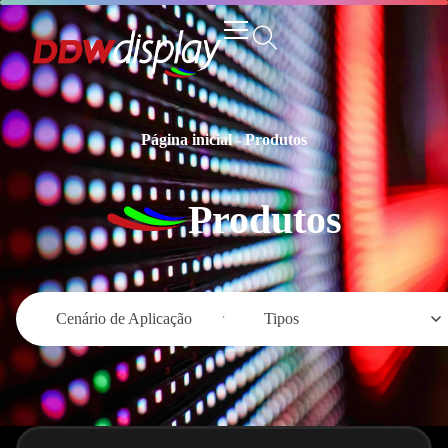
Página inicial
-
Produtos
Produtos
Cenário de Aplicação
Tipos