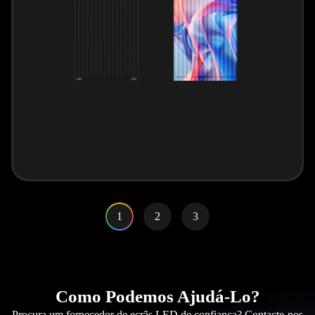
1
2
3
Como Podemos Ajudá-Lo?
Procura um fornecedor de ecrãs LED de confiança? Contacte-nos