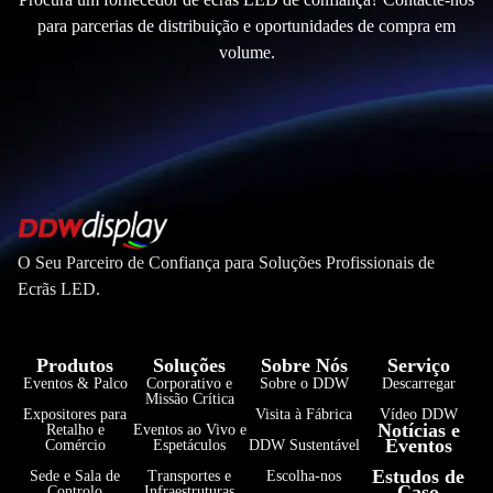
para parcerias de distribuição e oportunidades de compra em
volume.
O Seu Parceiro de Confiança para Soluções Profissionais de
Ecrãs LED.
Produtos
Soluções
Sobre Nós
Serviço
Eventos & Palco
Corporativo e
Sobre o DDW
Descarregar
Missão Crítica
Expositores para
Visita à Fábrica
Vídeo DDW
Notícias e
Retalho e
Eventos ao Vivo e
Eventos
Comércio
Espetáculos
DDW Sustentável
فارسی
Estudos de
Sede e Sala de
Transportes e
Escolha-nos
Caso
Controlo
Infraestruturas