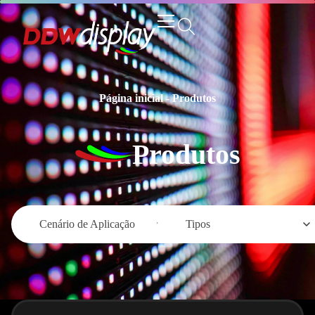
Página inicial
-
Produtos
Produtos
Cenário de Aplicação
Tipos