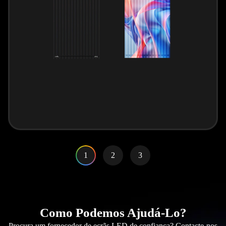
1
2
3
Como Podemos Ajudá-Lo?
Procura um fornecedor de ecrãs LED de confiança? Contacte-nos