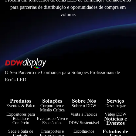
para parcerias de distribuição e oportunidades de compra em
volume.
O Seu Parceiro de Confiança para Soluções Profissionais de
Ecrãs LED.
Produtos
Soluções
Sobre Nós
Serviço
Eventos & Palco
Corporativo e
Sobre o DDW
Descarregar
Missão Crítica
Expositores para
Visita à Fábrica
Vídeo DDW
Notícias e
Retalho e
Eventos ao Vivo e
Eventos
Comércio
Espetáculos
DDW Sustentável
فارسی
Estudos de
Sede e Sala de
Transportes e
Escolha-nos
Caso
Controlo
Infraestruturas