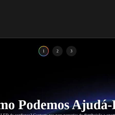
1
2
3
mo Podemos Ajudá-