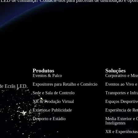
 LED de confiança? Contacte-nos para parcerias de distribuição e opo
Produtos
Soluções
Eventos & Palco
Corporativo e Miss
Expositores para Retalho e Comércio
Eventos ao Vivo e
 de Ecrãs LED.
Sede e Sala de Controlo
Transportes e Infr
XR & Produção Virtual
Espaços Desportiv
Exterior e Publicidade
Experiência de Re
Desporto e Estádio
Media Exterior e 
Inteligentes
XR e Experiências