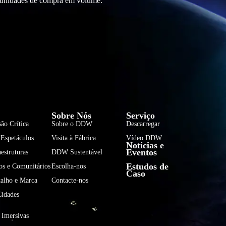
rtunidades de compra em volume.
فارسی
हिन्दी
Sobre Nós
Serviço
Bahasa Indonesia
ão Crítica
Sobre o DDW
Descarregar
 Espetáculos
Visita à Fábrica
Vídeo DDW
한국어
Notícias e
Eventos
aestruturas
DDW Sustentável
Tiếng Việt
Estudos de
os e Comunitários
Escolha-nos
Caso
Italiano
talho e Marca
Contacte-nos
Deutsch
Cidades
Français
 Imersivas
العربية