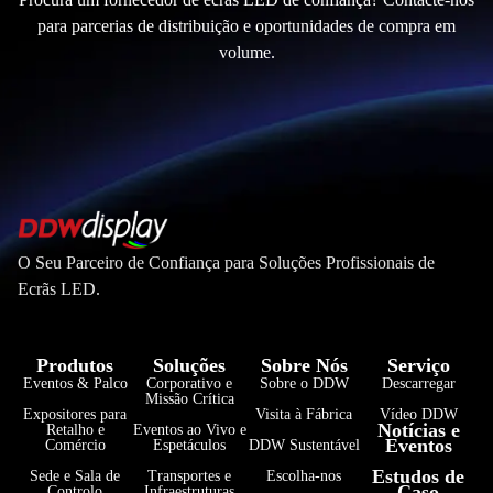
para parcerias de distribuição e oportunidades de compra em
volume.
O Seu Parceiro de Confiança para Soluções Profissionais de
Ecrãs LED.
Produtos
Soluções
Sobre Nós
Serviço
Eventos & Palco
Corporativo e
Sobre o DDW
Descarregar
Missão Crítica
Expositores para
Visita à Fábrica
Vídeo DDW
Notícias e
Retalho e
Eventos ao Vivo e
Eventos
Comércio
Espetáculos
DDW Sustentável
فارسی
Estudos de
Sede e Sala de
Transportes e
Escolha-nos
Caso
Controlo
Infraestruturas