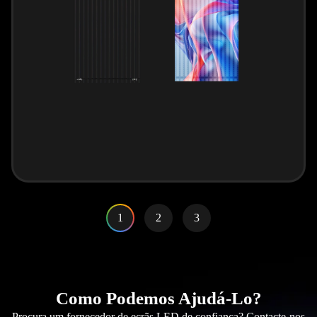
1
2
3
Como Podemos Ajudá-Lo?
Procura um fornecedor de ecrãs LED de confiança? Contacte-nos