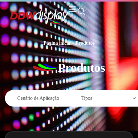
Página inicial
-
Produtos
Produtos
Cenário de Aplicação
Tipos