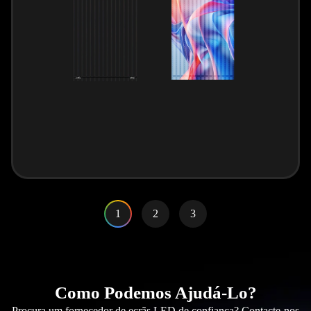
1
2
3
Como Podemos Ajudá-Lo?
Procura um fornecedor de ecrãs LED de confiança? Contacte-nos