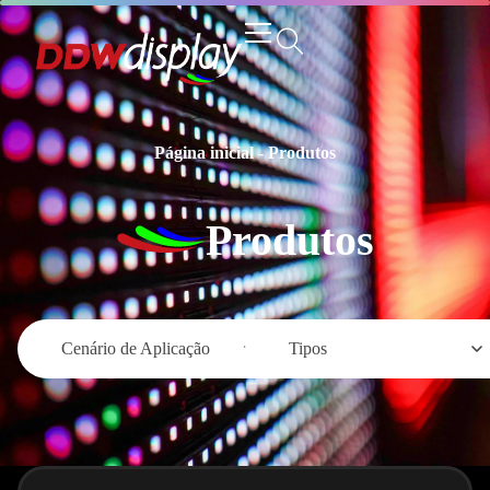
Página inicial
-
Produtos
Produtos
Cenário de Aplicação
Tipos