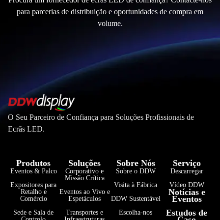
para parcerias de distribuição e oportunidades de compra em
volume.
O Seu Parceiro de Confiança para Soluções Profissionais de
Ecrãs LED.
Produtos
Soluções
Sobre Nós
Serviço
Eventos & Palco
Corporativo e
Sobre o DDW
Descarregar
Missão Crítica
Expositores para
Visita à Fábrica
Vídeo DDW
Notícias e
Retalho e
Eventos ao Vivo e
Eventos
Comércio
Espetáculos
DDW Sustentável
فارسی
Estudos de
Sede e Sala de
Transportes e
Escolha-nos
Caso
Controlo
Infraestruturas