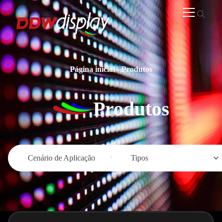
Página inicial
-
Produtos
Produtos
Cenário de Aplicação
Tipos