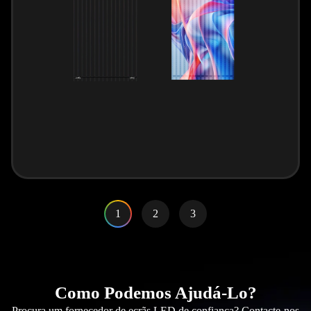
1
2
3
Como Podemos Ajudá-Lo?
Procura um fornecedor de ecrãs LED de confiança? Contacte-nos