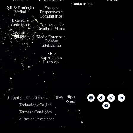
Contacte-nos
XR & Produção
Espaços
Virtual
Desportivos e
Comunitários
Exterior e
Publicidade
Experiência de
Retalho e Marca
Desporto e
Estádio
Media Exterior e
Cidades
Inteligentes
XR e
Experiências
Imersivas
Siga-
Copyright ©2026 Shenzhen DDW
Nos:
Technology Co.,Ltd
Termos e Condições
Política de Privacidade