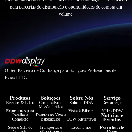
para parcerias de distribuição e oportunidades de compra em
volume.
O Seu Parceiro de Confiança para Soluções Profissionais de
Ecrãs LED.
Produtos
Soluções
Sobre Nós
Serviço
Eventos & Palco
Corporativo e
Sobre o DDW
Descarregar
Missão Crítica
Expositores para
Visita à Fábrica
Vídeo DDW
Notícias e
Retalho e
Eventos ao Vivo e
Eventos
Comércio
Espetáculos
DDW Sustentável
Estudos de
Sede e Sala de
Transportes e
Escolha-nos
Caso
Controlo
Infraestruturas