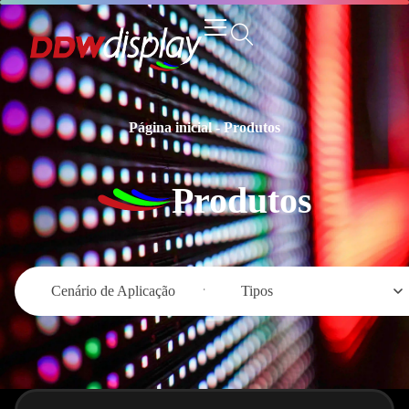
Página inicial
-
Produtos
Produtos
Cenário de Aplicação
Tipos