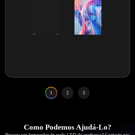
1
2
3
Como Podemos Ajudá-Lo?
Procura um fornecedor de ecrãs LED de confiança? Contacte-nos