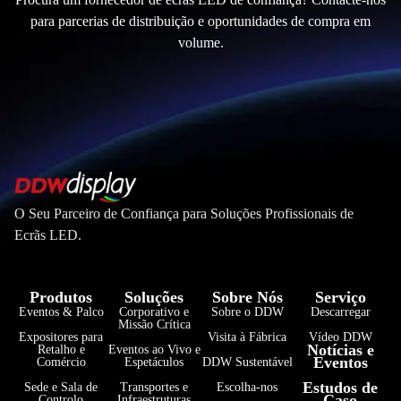
para parcerias de distribuição e oportunidades de compra em
volume.
O Seu Parceiro de Confiança para Soluções Profissionais de
Ecrãs LED.
Produtos
Soluções
Sobre Nós
Serviço
Eventos & Palco
Corporativo e
Sobre o DDW
Descarregar
Missão Crítica
Expositores para
Visita à Fábrica
Vídeo DDW
Notícias e
Retalho e
Eventos ao Vivo e
Eventos
Comércio
Espetáculos
DDW Sustentável
فارسی
Estudos de
Sede e Sala de
Transportes e
Escolha-nos
Caso
Controlo
Infraestruturas