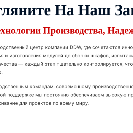
гляните На Наш За
хнологии Производства, Наде
одственный центр компании DDW, где сочетаются инно
ья и изготовления модулей до сборки шкафов, испытани
ачества — каждый этап тщательно контролируется, чт
о.
одственным командам, современному производственн
ой поддержке мы постоянно обеспечиваем высокую п
ивание для проектов по всему миру.