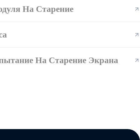
одуля На Старение
са
спытание На Старение Экрана