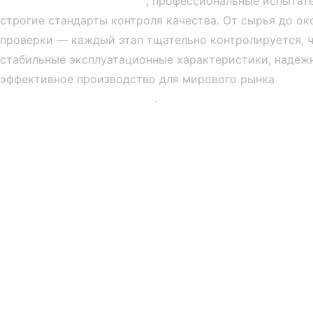
, профессиональные испытат
Линии по производству SMT
строгие стандарты контроля качества. От сырья до ок
проверки — каждый этап тщательно контролируется, 
стабильные эксплуатационные характеристики, надежн
эффективное производство для мирового рынка
Проек
светодиодными дисплеями
.