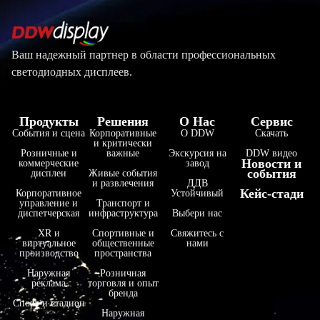
Ваш надежный партнер в области профессиональных
светодиодных дисплеев.
Продукты
Решения
О Нас
Сервис
События и сцена
Корпоративные
О DDW
Скачать
и критически
Розничные и
важные
Экскурсия на
DDW видео
Новости и
коммерческие
завод
события
дисплеи
Живые события
и развлечения
ДДВ
Кейс-стади
Корпоративное
Устойчивый
управление и
Транспорт и
диспетчерская
инфраструктура
Выбери нас
XR и
Спортивные и
Свяжитесь с
виртуальное
общественные
нами
производство
пространства
Наружная
Розничная
реклама
торговля и опыт
бренда
Спорт и стадион
Наружная