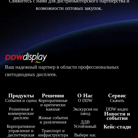
Свяжитесь с нами для дистрибьюторского партнерства и
возможности оптовых закупок.
Ваш надежный партнер в области профессиональных
светодиодных дисплеев.
Продукты
Решения
О Нас
Сервис
События и сцена
Корпоративные
О DDW
Скачать
и критически
Розничные и
важные
Экскурсия на
DDW видео
Новости и
коммерческие
завод
события
дисплеи
Живые события
и развлечения
ДДВ
Кейс-стади
Корпоративное
Устойчивый
управление и
Транспорт и
فارسی
диспетчерская
инфраструктура
Выбери нас