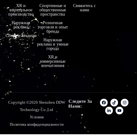
XR и
Спортивные и
Свяжитесь с
виртуальное
общественные
нами
производство
пространства
Наружная
Розничная
реклама
торговля и опыт
бренда
Спорт и стадион
Наружная
реклама и умные
города
XR и
иммерсивные
впечатления
Следите За
Copyright ©2026 Shenzhen DDW
Нами:
Technology Co.,Ltd
Условия
Политика конфиденциальности