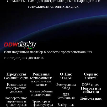
Свяжитесь с нами для дистрибьюторского партнерства и
возможности оптовых закупок.
Ваш надежный партнер в области профессиональных
светодиодных дисплеев.
Продукты
Решения
О Нас
Сервис
События и сцена
Корпоративные
О DDW
Скачать
и критически
Розничные и
важные
Экскурсия на
DDW видео
Новости и
коммерческие
завод
события
дисплеи
Живые события
и развлечения
ДДВ
Кейс-стади
Корпоративное
Устойчивый
управление и
Транспорт и
диспетчерская
инфраструктура
Выбери нас