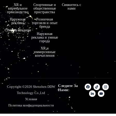
XR и
Спортивные и
Свяжитесь с
виртуальное
общественные
нами
производство
пространства
Наружная
Розничная
реклама
торговля и опыт
бренда
Спорт и стадион
Наружная
реклама и умные
города
XR и
иммерсивные
впечатления
Следите За
Copyright ©2026 Shenzhen DDW
Нами:
Technology Co.,Ltd
Условия
Политика конфиденциальности