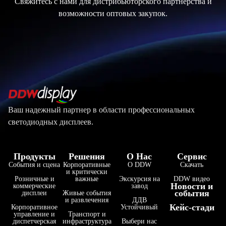
Свяжитесь с нами для дистрибьюторского партнерства и
возможности оптовых закупок.
Ваш надежный партнер в области профессиональных
светодиодных дисплеев.
Продукты
Решения
О Нас
Сервис
События и сцена
Корпоративные
О DDW
Скачать
и критически
Розничные и
важные
Экскурсия на
DDW видео
Новости и
коммерческие
завод
события
дисплеи
Живые события
и развлечения
ДДВ
Кейс-стади
Корпоративное
Устойчивый
управление и
Транспорт и
диспетчерская
инфраструктура
Выбери нас