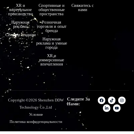
XR и
Спортивные и
Свяжитесь с
виртуальное
общественные
нами
производство
пространства
Наружная
Розничная
реклама
торговля и опыт
бренда
Спорт и стадион
Наружная
реклама и умные
города
XR и
иммерсивные
впечатления
Следите За
Copyright ©2026 Shenzhen DDW
Нами:
Technology Co.,Ltd
Условия
Политика конфиденциальности