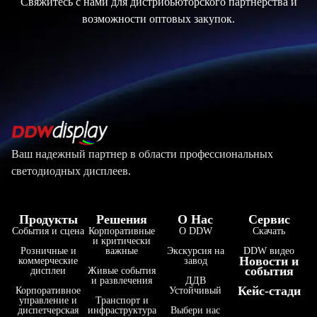
Свяжитесь с нами для дистрибьюторского партнерства и
возможности оптовых закупок.
Ваш надежный партнер в области профессиональных
светодиодных дисплеев.
Продукты
Решения
О Нас
Сервис
События и сцена
Корпоративные
О DDW
Скачать
и критически
Розничные и
важные
Экскурсия на
DDW видео
Новости и
коммерческие
завод
события
дисплеи
Живые события
и развлечения
ДДВ
Кейс-стади
Корпоративное
Устойчивый
управление и
Транспорт и
диспетчерская
инфраструктура
Выбери нас