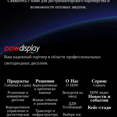
Свяжитесь с нами для дистрибьюторского партнерства и
возможности оптовых закупок.
Ваш надежный партнер в области профессиональных
светодиодных дисплеев.
Продукты
Решения
О Нас
Сервис
События и сцена
Корпоративные
О DDW
Скачать
и критически
Розничные и
важные
Экскурсия на
DDW видео
Новости и
коммерческие
завод
события
дисплеи
Живые события
и развлечения
ДДВ
Кейс-стади
Корпоративное
Устойчивый
управление и
Транспорт и
диспетчерская
инфраструктура
Выбери нас