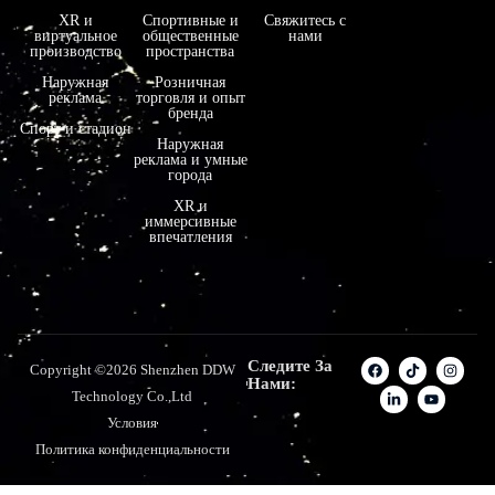
XR и
Спортивные и
Свяжитесь с
виртуальное
общественные
нами
производство
пространства
Наружная
Розничная
реклама
торговля и опыт
бренда
Спорт и стадион
Наружная
реклама и умные
города
XR и
иммерсивные
впечатления
Следите За
Copyright ©2026 Shenzhen DDW
Нами:
Technology Co.,Ltd
Условия
Политика конфиденциальности