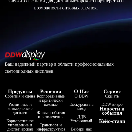
Свяжитесь с нами для дистрибьюторского партнерства и
возможности оптовых закупок.
Ваш надежный партнер в области профессиональных
светодиодных дисплеев.
Продукты
Решения
О Нас
Сервис
События и сцена
Корпоративные
О DDW
Скачать
и критически
Розничные и
важные
Экскурсия на
DDW видео
Новости и
коммерческие
завод
события
дисплеи
Живые события
и развлечения
ДДВ
Кейс-стади
Корпоративное
Устойчивый
управление и
Транспорт и
диспетчерская
инфраструктура
Выбери нас