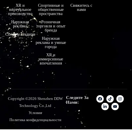
XR и
Спортивные и
Свяжитесь с
виртуальное
общественные
нами
производство
пространства
Наружная
Розничная
реклама
торговля и опыт
бренда
Спорт и стадион
Наружная
реклама и умные
города
XR и
иммерсивные
впечатления
Следите За
Copyright ©2026 Shenzhen DDW
Нами:
Technology Co.,Ltd
Условия
Политика конфиденциальности