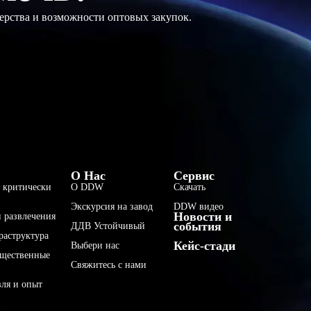
ерства и возможности оптовых закупок.
فارسی
О Нас
Сервис
 критически
О DDW
Скачать
हिन्दी
Экскурсия на завод
DDW видео
Новости и
Bahasa Indonesia
 развлечения
события
ДДВ Устойчивый
раструктура
한국어
Кейс-стади
Выбери нас
бщественные
Tiếng Việt
Свяжитесь с нами
Italiano
вля и опыт
Português