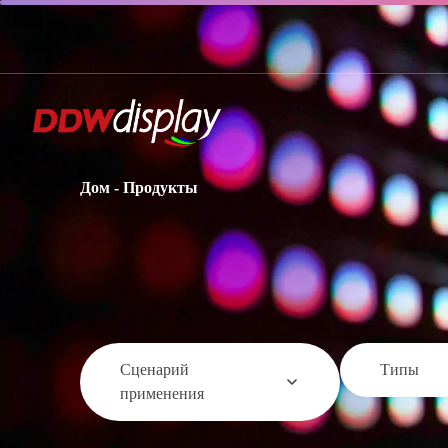
Дом
-
Продукты
Сценарий
Типы
применения