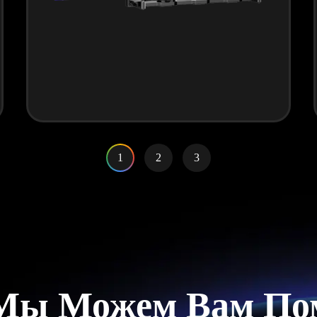
1
2
3
Мы Можем Вам По