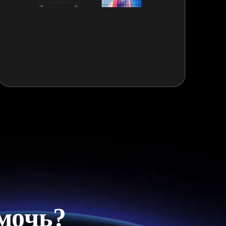
мочь?