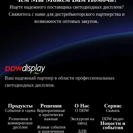
Ищете надежного поставщика светодиодных дисплеев?
Свяжитесь с нами для дистрибьюторского партнерства и
возможности оптовых закупок.
Ваш надежный партнер в области профессиональных
светодиодных дисплеев.
Продукты
Решения
О Нас
Сервис
События и сцена
Корпоративные
О DDW
Скачать
и критически
Розничные и
важные
Экскурсия на
DDW видео
Новости и
коммерческие
завод
события
дисплеи
Живые события
и развлечения
ДДВ