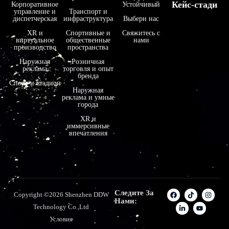
Кейс-стади
Корпоративное
Устойчивый
управление и
Транспорт и
диспетчерская
инфраструктура
Выбери нас
XR и
Спортивные и
Свяжитесь с
виртуальное
общественные
нами
производство
пространства
Наружная
Розничная
реклама
торговля и опыт
бренда
Спорт и стадион
Наружная
реклама и умные
города
XR и
иммерсивные
впечатления
Следите За
Copyright ©2026 Shenzhen DDW
Нами:
Technology Co.,Ltd
Условия