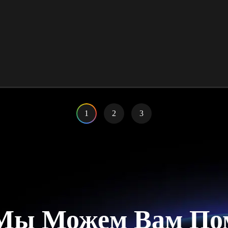
1
2
3
Мы Можем Вам По