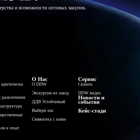
ерства и возможности оптовых закупок.
فارسی
О Нас
Сервис
 критически
О DDW
Скачать
हिन्दी
Экскурсия на завод
DDW видео
Новости и
Bahasa Indonesia
 развлечения
события
ДДВ Устойчивый
раструктура
한국어
Кейс-стади
Выбери нас
бщественные
Tiếng Việt
Свяжитесь с нами
Italiano
вля и опыт
Português