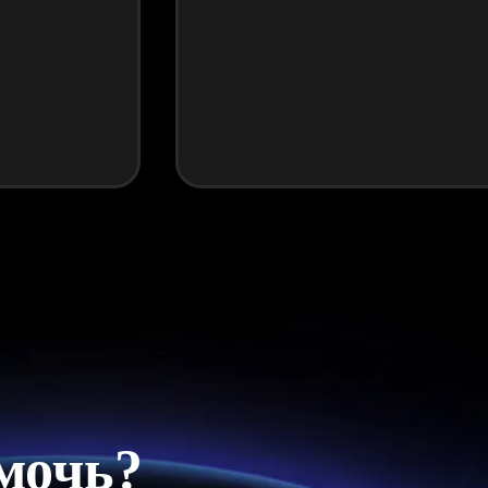
мочь?