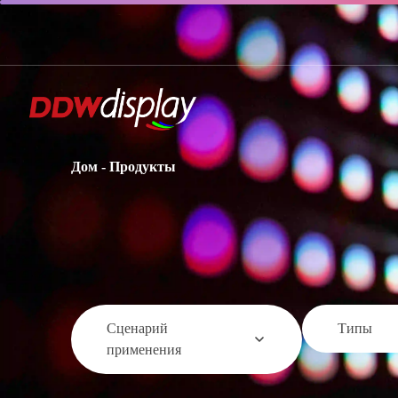
Дом
-
Продукты
Сценарий
Типы
применения