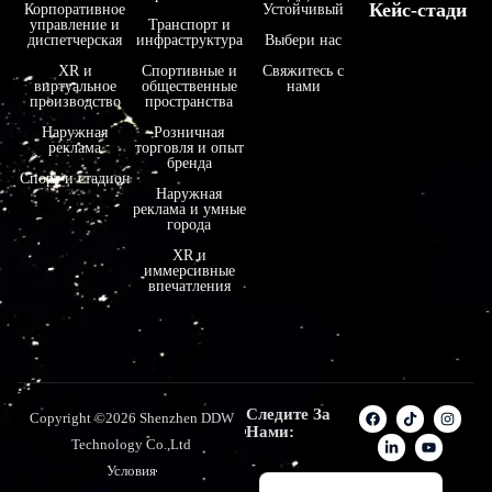
Кейс-стади
Корпоративное
Устойчивый
управление и
Транспорт и
فارسی
диспетчерская
инфраструктура
Выбери нас
हिन्दी
XR и
Спортивные и
Свяжитесь с
виртуальное
общественные
нами
производство
пространства
Bahasa Indonesia
Наружная
Розничная
한국어
реклама
торговля и опыт
бренда
Tiếng Việt
Спорт и стадион
Наружная
реклама и умные
Italiano
города
Português
XR и
иммерсивные
Deutsch
впечатления
Français
العربية
日本語
Следите За
Copyright ©2026 Shenzhen DDW
Español
Нами:
Technology Co.,Ltd
English
Условия