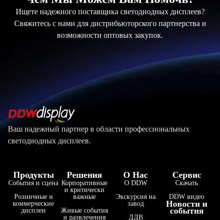
Ищете надежного поставщика светодиодных дисплеев?
Свяжитесь с нами для дистрибьюторского партнерства и
возможности оптовых закупок.
Ваш надежный партнер в области профессиональных
светодиодных дисплеев.
Продукты
Решения
О Нас
Сервис
События и сцена
Корпоративные
О DDW
Скачать
и критически
Розничные и
важные
Экскурсия на
DDW видео
Новости и
коммерческие
завод
события
дисплеи
Живые события
и развлечения
ДДВ