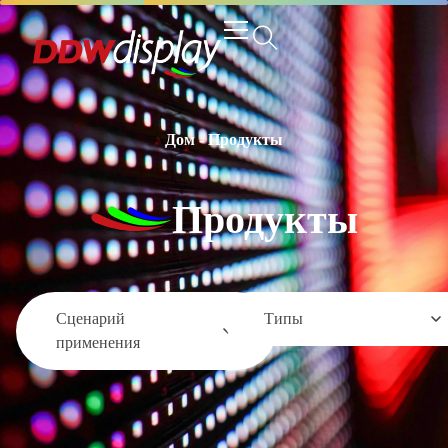
Дом
-
Продукты
Продукты
Сценарий
Типы
применения