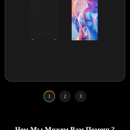
1
2
3
Чем Мы Можем Вам Помочь?