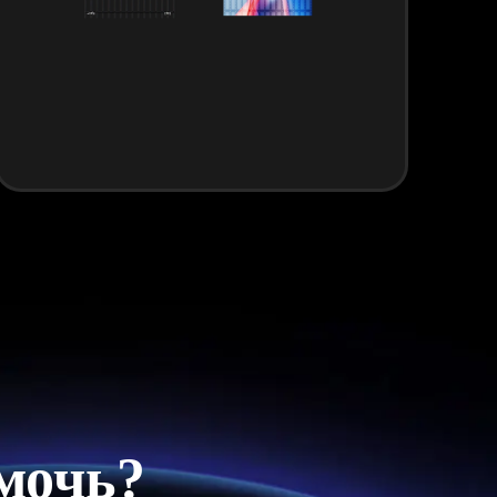
мочь?