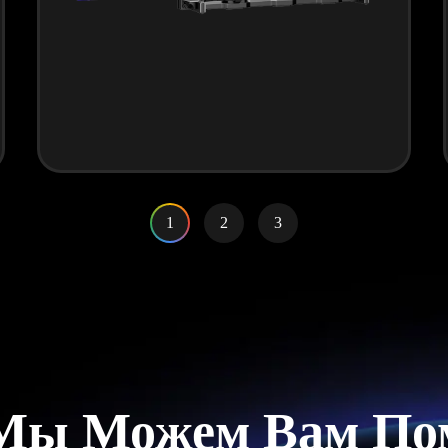
1
2
3
Мы Можем Вам По