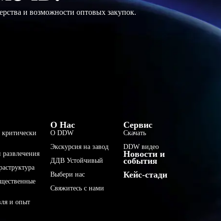
ерства и возможности оптовых закупок.
فارسی
О Нас
Сервис
 критически
О DDW
Скачать
हिन्दी
Экскурсия на завод
DDW видео
Новости и
Bahasa Indonesia
 развлечения
события
ДДВ Устойчивый
раструктура
한국어
Кейс-стади
Выбери нас
бщественные
Tiếng Việt
Свяжитесь с нами
Italiano
вля и опыт
Português