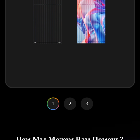
1
2
3
Чем Мы Можем Вам Помочь?