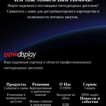
Ищете надежного поставщика светодиодных дисплеев?
Свяжитесь с нами для дистрибьюторского партнерства и
возможности оптовых закупок.
Ваш надежный партнер в области профессиональных
светодиодных дисплеев.
Продукты
Решения
О Нас
Сервис
События и сцена
Корпоративные
О DDW
Скачать
и критически
Розничные и
важные
Экскурсия на
DDW видео
Новости и
коммерческие
завод
события
дисплеи
Живые события
и развлечения
ДДВ