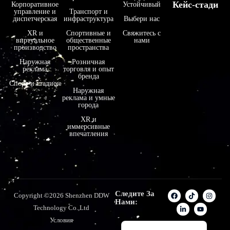
Кейс-стади
Корпоративное
Устойчивый
управление и
Транспорт и
فارسی
диспетчерская
инфраструктура
Выбери нас
हिन्दी
XR и
Спортивные и
Свяжитесь с
виртуальное
общественные
нами
производство
пространства
Bahasa Indonesia
Наружная
Розничная
한국어
реклама
торговля и опыт
бренда
Tiếng Việt
Спорт и стадион
Наружная
реклама и умные
Italiano
города
Português
XR и
иммерсивные
Deutsch
впечатления
Français
العربية
日本語
Следите За
Copyright ©2026 Shenzhen DDW
Español
Нами:
Technology Co.,Ltd
English
Условия