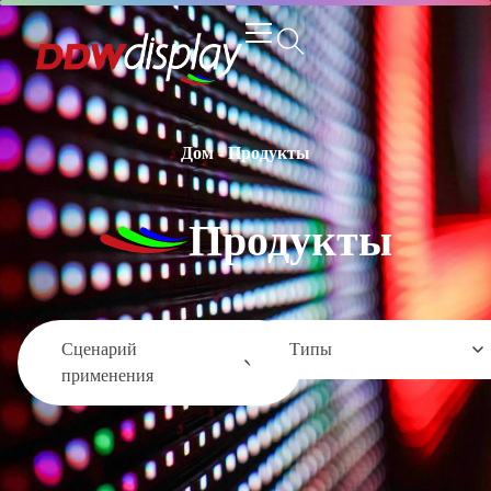
Дом
-
Продукты
Продукты
Сценарий
Типы
применения