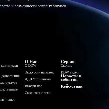
ерства и возможности оптовых закупок.
فارسی
О Нас
Сервис
 критически
О DDW
Скачать
हिन्दी
Экскурсия на завод
DDW видео
Новости и
Bahasa Indonesia
 развлечения
события
ДДВ Устойчивый
раструктура
한국어
Кейс-стади
Выбери нас
бщественные
Tiếng Việt
Свяжитесь с нами
Italiano
вля и опыт
Português