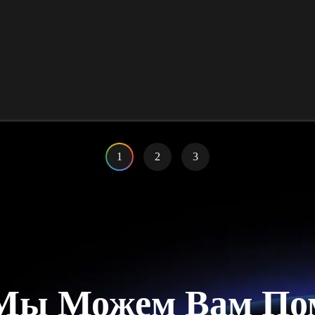
1
2
3
Мы Можем Вам По