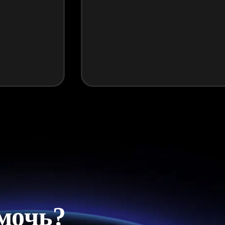
мочь?