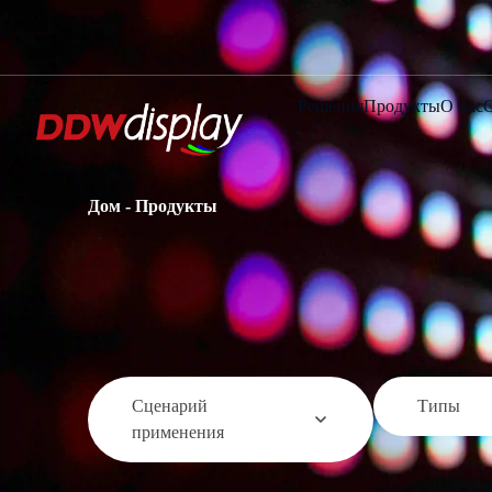
Решения
Продукты
О нас
Дом
-
Продукты
Сценарий
Типы
применения