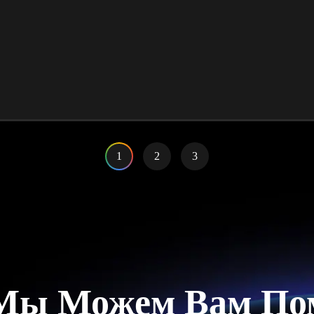
1
2
3
Мы Можем Вам По