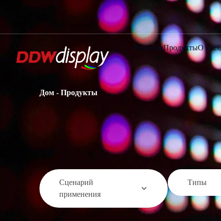
Решения
Продукты
О нас
Дом
-
Продукты
Сценарий
Типы
применения