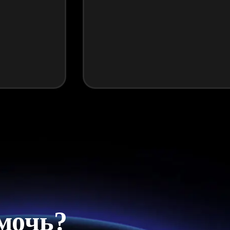
мочь?