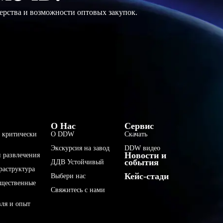
ерства и возможности оптовых закупок.
فارسی
О Нас
Сервис
 критически
О DDW
Скачать
हिन्दी
Экскурсия на завод
DDW видео
Новости и
Bahasa Indonesia
 развлечения
события
ДДВ Устойчивый
раструктура
한국어
Кейс-стади
Выбери нас
бщественные
Tiếng Việt
Свяжитесь с нами
Italiano
вля и опыт
Português