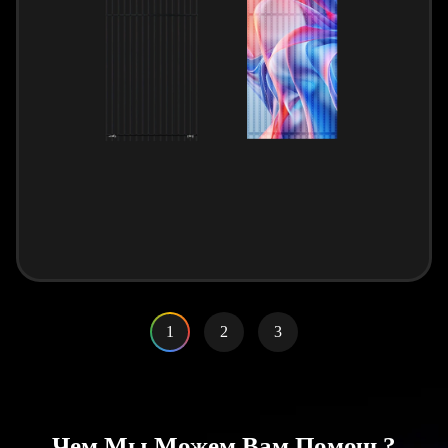
1
2
3
Чем Мы Можем Вам Помочь?