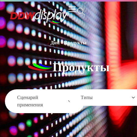
Дом
-
Продукты
Продукты
Сценарий
Типы
применения