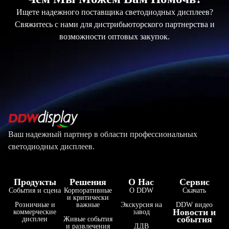
Ищете надежного поставщика светодиодных дисплеев?
Свяжитесь с нами для дистрибьюторского партнерства и
возможности оптовых закупок.
Ваш надежный партнер в области профессиональных
светодиодных дисплеев.
Продукты
Решения
О Нас
Сервис
События и сцена
Корпоративные
О DDW
Скачать
и критически
Розничные и
важные
Экскурсия на
DDW видео
Новости и
коммерческие
завод
события
дисплеи
Живые события
и развлечения
ДДВ