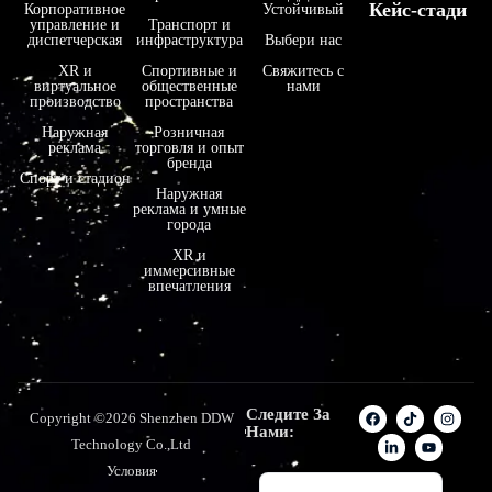
Кейс-стади
Корпоративное
Устойчивый
управление и
Транспорт и
فارسی
диспетчерская
инфраструктура
Выбери нас
हिन्दी
XR и
Спортивные и
Свяжитесь с
виртуальное
общественные
нами
производство
пространства
Bahasa Indonesia
Наружная
Розничная
한국어
реклама
торговля и опыт
бренда
Tiếng Việt
Спорт и стадион
Наружная
реклама и умные
Italiano
города
Português
XR и
иммерсивные
Deutsch
впечатления
Français
العربية
日本語
Следите За
Copyright ©2026 Shenzhen DDW
Español
Нами:
Technology Co.,Ltd
English
Условия