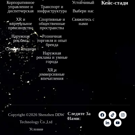
Кейс-стади
Корпоративное
Устойчивый
управление и
Транспорт и
диспетчерская
инфраструктура
Выбери нас
XR и
Спортивные и
Свяжитесь с
виртуальное
общественные
нами
производство
пространства
Наружная
Розничная
реклама
торговля и опыт
бренда
Спорт и стадион
Наружная
реклама и умные
города
XR и
иммерсивные
впечатления
Следите За
Copyright ©2026 Shenzhen DDW
Нами:
Technology Co.,Ltd
Условия