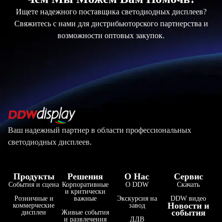
Ищете надежного поставщика светодиодных дисплеев?
Свяжитесь с нами для дистрибьюторского партнерства и
возможности оптовых закупок.
Ваш надежный партнер в области профессиональных
светодиодных дисплеев.
Продукты
Решения
О Нас
Сервис
События и сцена
Корпоративные
О DDW
Скачать
и критически
Розничные и
важные
Экскурсия на
DDW видео
Новости и
коммерческие
завод
события
дисплеи
Живые события
и развлечения
ДДВ