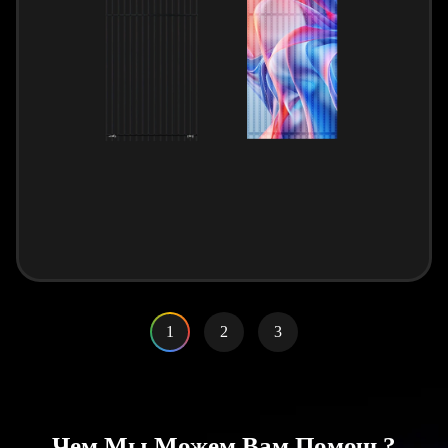
1
2
3
Чем Мы Можем Вам Помочь?