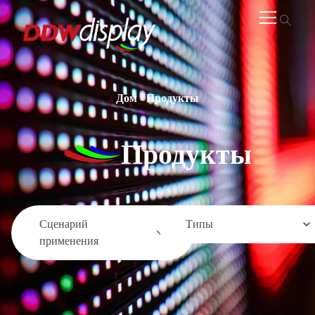
Дом
-
Продукты
Продукты
Сценарий
Типы
применения