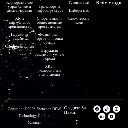
Кейс-стади
Корпоративное
Устойчивый
управление и
Транспорт и
диспетчерская
инфраструктура
Выбери нас
XR и
Спортивные и
Свяжитесь с
виртуальное
общественные
нами
производство
пространства
Наружная
Розничная
реклама
торговля и опыт
бренда
Спорт и стадион
Наружная
реклама и умные
города
XR и
иммерсивные
впечатления
Следите За
Copyright ©2026 Shenzhen DDW
Нами:
Technology Co.,Ltd
Условия