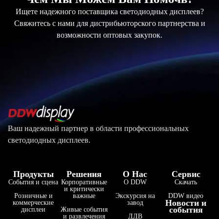
Ищете надежного поставщика светодиодных дисплеев?
Свяжитесь с нами для дистрибьюторского партнерства и
возможности оптовых закупок.
Ваш надежный партнер в области профессиональных
светодиодных дисплеев.
Продукты
Решения
О Нас
Сервис
События и сцена
Корпоративные
О DDW
Скачать
и критически
Розничные и
важные
Экскурсия на
DDW видео
Новости и
коммерческие
завод
события
дисплеи
Живые события
и развлечения
ДДВ