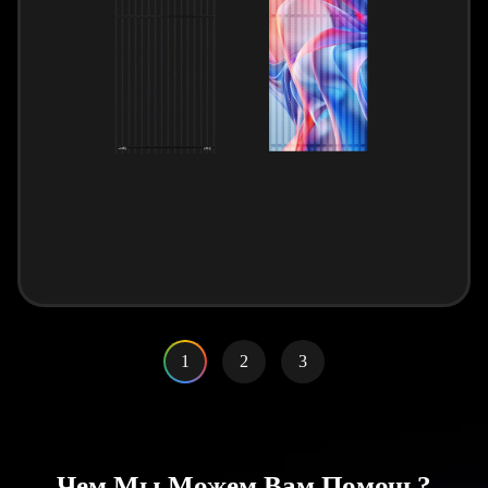
1
2
3
Чем Мы Можем Вам Помочь?