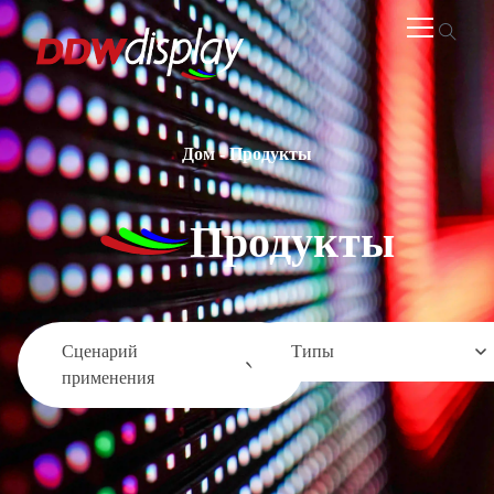
Дом
-
Продукты
Продукты
Сценарий
Типы
применения